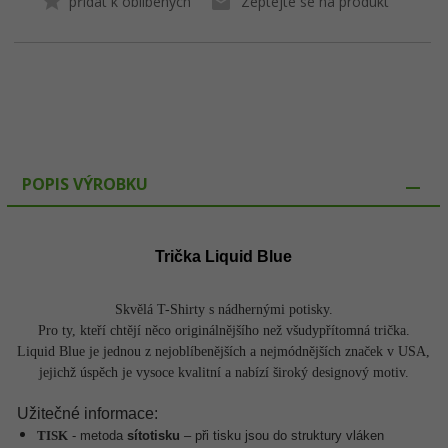
přidat k oblíbených
Zeptejte se na produkt
POPIS VÝROBKU
Trička Liquid Blue
Skvělá T-Shirty s nádhernými potisky.
Pro ty, kteří chtějí něco originálnějšího než všudypřítomná trička.
Liquid Blue je jednou z nejoblíbenějších a nejmódnějších značek v USA,
jejichž úspěch je vysoce kvalitní a nabízí široký designový motiv.
Užitečné informace:
TISK
-
metoda
sítotisku
– p
ři tisku jsou do struktury vláken