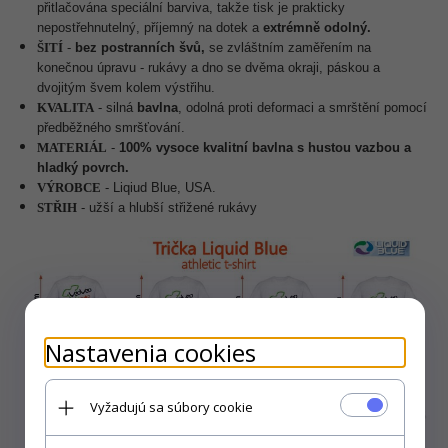
přitlačována speciální barviva, takže tisk je prakticky
nepostřehnutelný, příjemný na dotek a
extrémně odolný.
ŠITÍ
-
bez
postranních švů
,
se zvláštním zaměřením na
konečnou úpravu - rukávy a dno se dvěma okraji, páskou a
dvojitým švem kolem výstřihu.
KVALITA
-
silná
bavlna
, odolná proti deformaci a smrštění pomocí
předběžného smršťování.
MATERIÁL
-
100%
vysoce kvalitní
bavlna s hustou vazbou
a
hladký povrch.
VÝROBCE
- Liqiud Blue, USA.
STŘIH
- užší a hlubší střižené rukávy
Nastavenia cookies
Vyžadujú sa súbory cookie