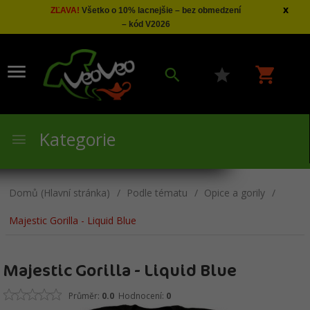
x
ZĽAVA!
Všetko o 10% lacnejšie – bez obmedzení
– kód V2026
Kategorie
Domů (Hlavní stránka)
Podle tématu
Opice a gorily
Majestic Gorilla - Liquid Blue
Majestic Gorilla - Liquid Blue
Průměr:
0.0
Hodnocení:
0