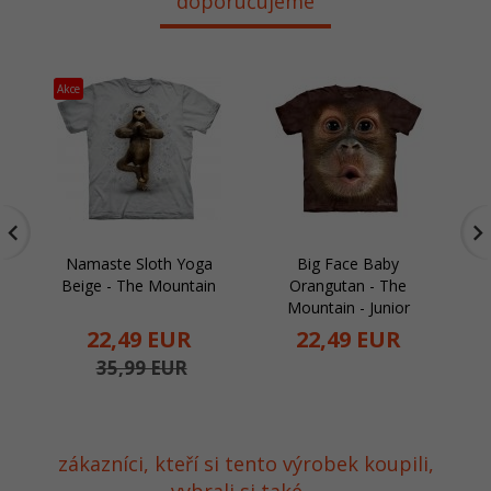
doporučujeme
Akce
Ak
Namaste Sloth Yoga
Big Face Baby
Beige - The Mountain
Orangutan - The
Mountain - Junior
22,
49
EUR
22,
49
EUR
35,99 EUR
zákazníci, kteří si tento výrobek koupili,
vybrali si také ...