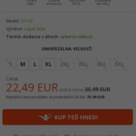
Model:
31130
Výrobce:
Liquid Blue
Termín dodania v dňoch:
vyberte veľkosť
UNIVERZÁLNA VEĽKOSŤ:
opt
S
M
L
XL
2XL
3XL
4XL
5XL
Cena:
22,
49
EUR
35,99 EUR
stara cena:
Najnižšia cena produktu za posledných 30 dní:
35.99 EUR
KUP TEĎ HNED!