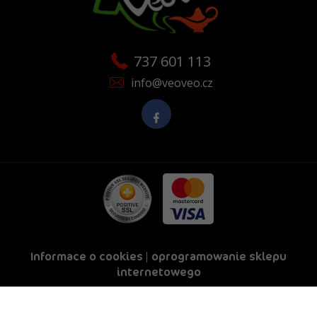
737 601 113
info@veoveo.cz
Informace o cookies
|
oprogramowanie sklepu
internetowego