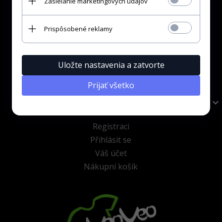
Zasielanie marketingových údajov
Vrácení zboží a reklamace
Prispôsobené reklamy
Možnosti platby
Doprava a platba
Odeslání do zahraničí
Uložte nastavenia a zatvorte
Spolupráce
Prijať všetko
Klientská zóna
Registraci
Přihlásit se
Váš účet
Nákupní košík