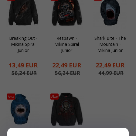
Breaking Out -
Respawn -
Shark Bite - The
Mikina Spiral
Mikina Spiral
Mountain -
Junior
Junior
Mikina Junior
13,
49
EUR
22,
49
EUR
22,
49
EUR
56,24 EUR
56,24 EUR
44,99 EUR
Akce
Akce