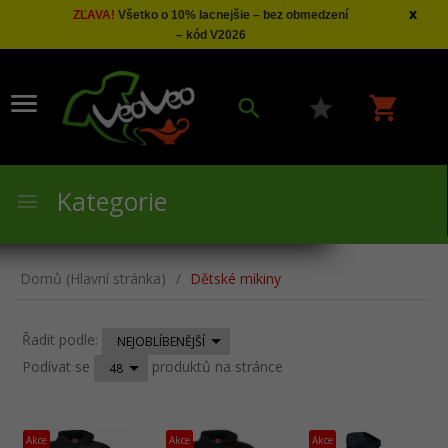
x
ZĽAVA!
Všetko o 10% lacnejšie – bez obmedzení
– kód V2026
Kategorie
Domů (Hlavní stránka)
Dětské mikiny
sort
Řadit podle:
NEJOBLÍBENĚJŠÍ
pop
Podívat se
produktů na stránce
48
Akce
Akce
Akce