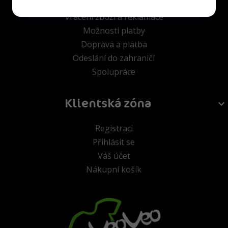
Vrácení zboží a reklamace
Možnosti platby
Doprava a platba
Odeslání do zahraničí
Spolupráce
Klientská zóna
Registraci
Přihlásit se
Váš účet
Nákupní košík