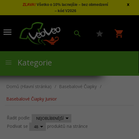
x
ZĽAVA!
Všetko o 10% lacnejšie – bez obmedzení
– kód V2026
Kategorie
Domů (Hlavní stránka)
Basebalové Čiapky
Basebalové Čiapky Junior
sort
Řadit podle:
NEJOBLÍBENĚJŠÍ
pop
Podívat se
produktů na stránce
48