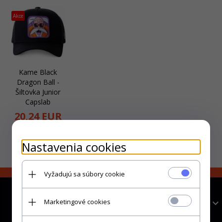
Akce
Kame Black
Dragon Ball -
Šiltovka Junior
Capslab
20,
24
EUR
33,74 EUR
Nastavenia cookies
Vyžadujú sa súbory cookie
Informace
Marketingové cookies