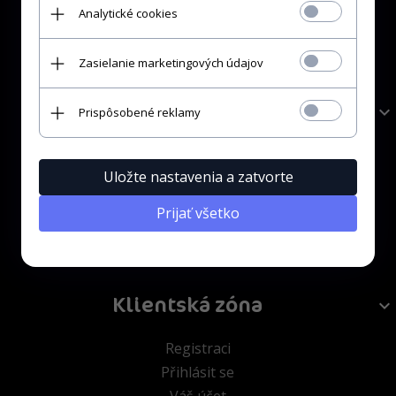
Kontakt
Analytické cookies
Obchodní podmínky
Ochrana osobních údajů
Zasielanie marketingových údajov
Pomoci
Prispôsobené reklamy
Vrácení zboží a reklamace
Uložte nastavenia a zatvorte
Možnosti platby
Doprava a platba
Prijať všetko
Odeslání do zahraničí
Spolupráce
Klientská zóna
Registraci
Přihlásit se
Váš účet