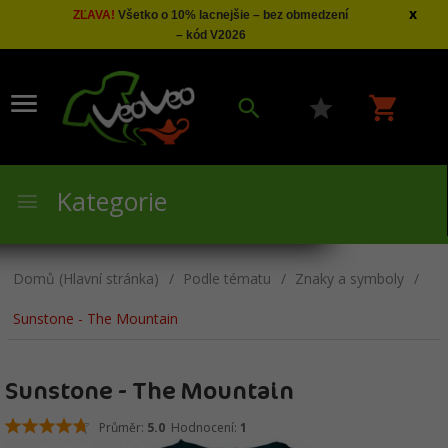
x
ZĽAVA!
Všetko o 10% lacnejšie – bez obmedzení
– kód V2026
Kategorie
Domů (Hlavní stránka)
Podle tématu
Znaky a symboly
Sunstone - The Mountain
Sunstone - The Mountain
Průměr:
5.0
Hodnocení:
1