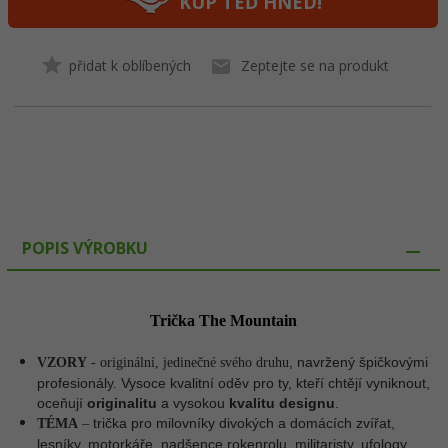
KUP TEĎ HNED!
přidat k oblíbených
Zeptejte se na produkt
POPIS VÝROBKU
Trička The Mountain
, navržený špičkovými
VZORY
- originální, jedinečné svého druhu
profesionály. Vysoce kvalitní oděv pro ty, kteří chtějí vyniknout,
oceňují
originalitu
a vysokou
kvalitu designu
.
trička pro milovníky divokých a domácích zvířat,
TÉMA
–
lesníky, motorkáře, nadšence rokenrolu, militaristy, ufology,