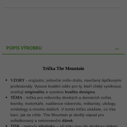
POPIS VÝROBKU
Trička The Mountain
, navržený špičkovými
VZORY
- originální, jedinečné svého druhu
profesionály. Vysoce kvalitní oděv pro ty, kteří chtějí vyniknout,
oceňují
originalitu
a vysokou
kvalitu designu
.
trička pro milovníky divokých a domácích zvířat,
TÉMA
–
lesníky, motorkáře, nadšence rokenrolu, militaristy, ufology,
ornitology a mnoho dalších. V tomto tričku ukážete, co Vás
baví, jak se cítíte. The Mountain je skvělý nápad pro
sofistikovaný a nekonvenční
dárek
.
metoda
sítotisku
– p
ři tisku jsou do struktury vláken
TISK
-