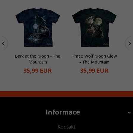
Bark at the Moon - The
Three Wolf Moon Glow
D
Mountain
- The Mountain
35,
99
EUR
35,
99
EUR
Informace
Kontakt