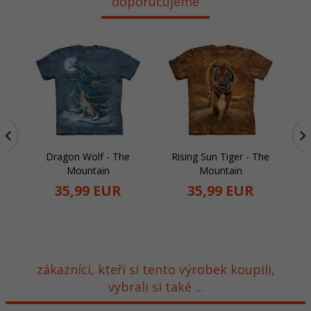
doporučujeme
Dragon Wolf - The
Rising Sun Tiger - The
Th
Mountain
Mountain
35,
99
EUR
35,
99
EUR
zákazníci, kteří si tento výrobek koupili,
vybrali si také ...