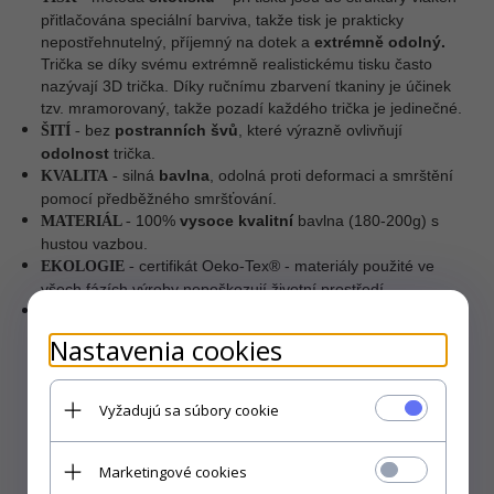
přitlačována speciální barviva, takže tisk je prakticky
nepostřehnutelný, příjemný na dotek a
extrémně odolný.
Trička se díky svému extrémně realistickému tisku často
nazývají 3D trička. Díky ručnímu zbarvení tkaniny je účinek
tzv. mramorovaný, takže pozadí každého trička je jedinečné.
bez
postranních švů
, které výrazně ovlivňují
ŠITÍ
-
odolnost
trička.
silná
bavlna
, odolná proti deformaci a smrštění
KVALITA
-
pomocí předběžného smršťování.
100%
vysoce kvalitní
bavlna (180-200g) s
MATERIÁL
-
hustou vazbou.
certifikát Oeko-Tex® - materiály použité ve
EKOLOGIE
-
všech fázích výroby nepoškozují životní prostředí.
USA.
VÝROBCE
–
Nastavenia cookies
Vyžadujú sa súbory cookie
Marketingové cookies