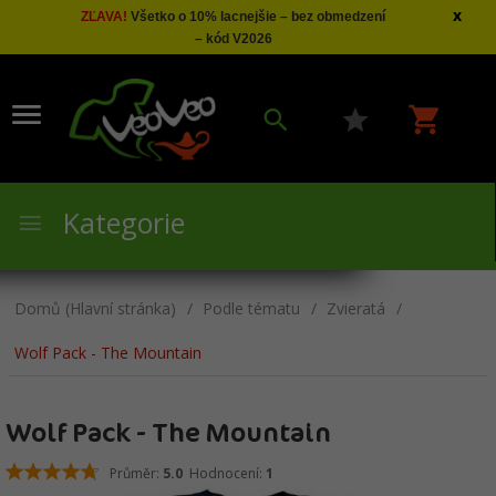
x
ZĽAVA!
Všetko o 10% lacnejšie – bez obmedzení
– kód V2026
Kategorie
Domů (Hlavní stránka)
Podle tématu
Zvieratá
Wolf Pack - The Mountain
Wolf Pack - The Mountain
Průměr:
5.0
Hodnocení:
1