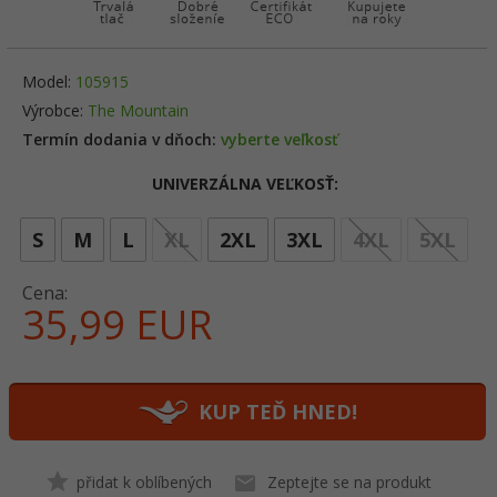
Model:
105915
Výrobce:
The Mountain
Termín dodania v dňoch:
vyberte veľkosť
UNIVERZÁLNA VEĽKOSŤ:
opt
S
M
L
XL
2XL
3XL
4XL
5XL
Cena:
35,
99
EUR
KUP TEĎ HNED!
přidat k oblíbených
Zeptejte se na produkt