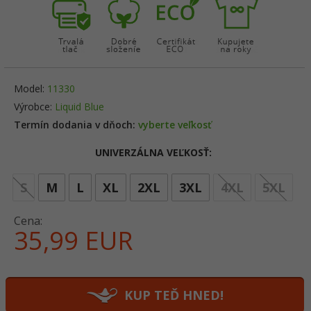
Model:
11330
Výrobce:
Liquid Blue
Termín dodania v dňoch:
vyberte veľkosť
UNIVERZÁLNA VEĽKOSŤ:
opt
S
M
L
XL
2XL
3XL
4XL
5XL
Cena:
35,
99
EUR
KUP TEĎ HNED!