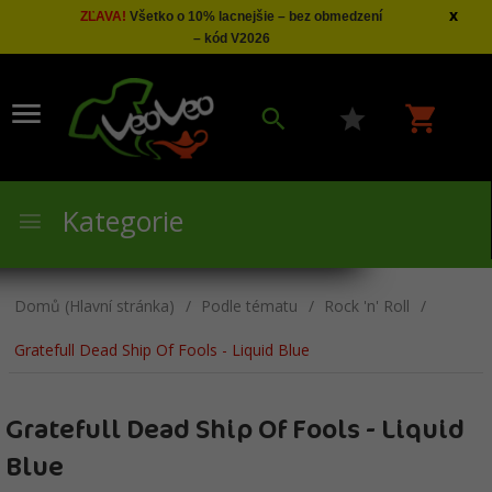
x
ZĽAVA!
Všetko o 10% lacnejšie – bez obmedzení
– kód V2026
Kategorie
Domů (Hlavní stránka)
Podle tématu
Rock 'n' Roll
Gratefull Dead Ship Of Fools - Liquid Blue
Gratefull Dead Ship Of Fools - Liquid
Blue