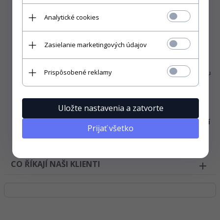
Analytické cookies
Zasielanie marketingových údajov
Prispôsobené reklamy
Trička Liquid blue jsou vyráběna v
americké velikosti,
takže jsou
větší
než typické evropské. Pokud jste si po přečtení výše
uvedené vizualizace nevybrali velikost, doporučujeme vybrat
jednu menší než obvykle
.
Uložte nastavenia a zatvorte
Pokyny k mytí a žehlení.
První ruční praní doporučeno. Praní
Prijať všetko
v pračce do 30°C. Nepoužívejte agresivní čisticí prostředky.
Žehlení pouze na levé straně.
CO ŘÍKAJÍ NAŠI KLIENTI