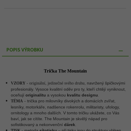
POPIS VÝROBKU
Trička The Mountain
, navržený špičkovými
VZORY
- originální, jedinečné svého druhu
profesionály. Vysoce kvalitní oděv pro ty, kteří chtějí vyniknout,
oceňují
originalitu
a vysokou
kvalitu designu
.
trička pro milovníky divokých a domácích zvířat,
TÉMA
–
lesníky, motorkáře, nadšence rokenrolu, militaristy, ufology,
ornitology a mnoho dalších. V tomto tričku ukážete, co Vás
baví, jak se cítíte. The Mountain je skvělý nápad pro
sofistikovaný a nekonvenční
dárek
.
metoda
sítotisku
– p
ři tisku jsou do struktury vláken
TISK
-