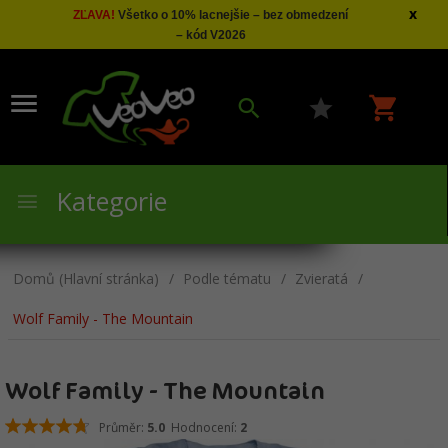
x
ZĽAVA!
Všetko o 10% lacnejšie – bez obmedzení
– kód V2026
Kategorie
Domů (Hlavní stránka)
Podle tématu
Zvieratá
Wolf Family - The Mountain
Wolf Family - The Mountain
Průměr:
5.0
Hodnocení:
2