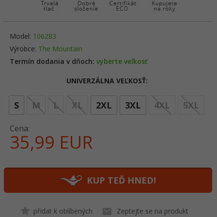
Model:
106283
Výrobce:
The Mountain
Termín dodania v dňoch:
vyberte veľkosť
UNIVERZÁLNA VEĽKOSŤ:
opt
S
M
L
XL
2XL
3XL
4XL
5XL
Cena:
35,
99
EUR
KUP TEĎ HNED!
přidat k oblíbených
Zeptejte se na produkt