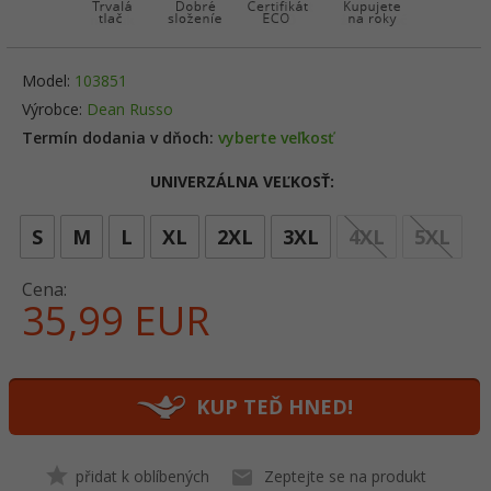
Model:
103851
Výrobce:
Dean Russo
Termín dodania v dňoch:
vyberte veľkosť
UNIVERZÁLNA VEĽKOSŤ:
opt
S
M
L
XL
2XL
3XL
4XL
5XL
Cena:
35,
99
EUR
KUP TEĎ HNED!
přidat k oblíbených
Zeptejte se na produkt