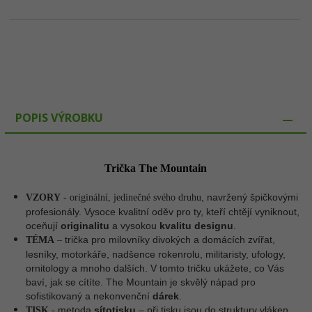
POPIS VÝROBKU
Trička The Mountain
, navržený špičkovými
VZORY
- originální, jedinečné svého druhu
profesionály. Vysoce kvalitní oděv pro ty, kteří chtějí vyniknout,
oceňují
originalitu
a vysokou
kvalitu designu
.
trička pro milovníky divokých a domácích zvířat,
TÉMA
–
lesníky, motorkáře, nadšence rokenrolu, militaristy, ufology,
ornitology a mnoho dalších. V tomto tričku ukážete, co Vás
baví, jak se cítíte. The Mountain je skvělý nápad pro
sofistikovaný a nekonvenční
dárek
.
metoda
sítotisku
– p
ři tisku jsou do struktury vláken
TISK
-