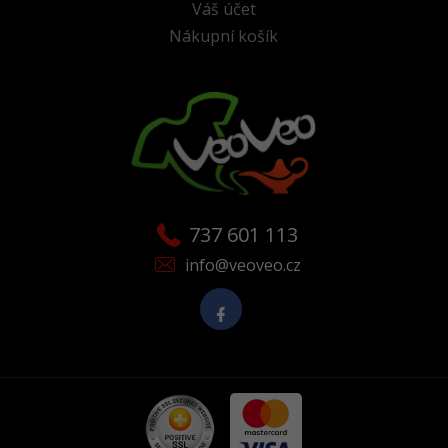
Váš účet
Nákupní košík
737 601 113
info@veoveo.cz