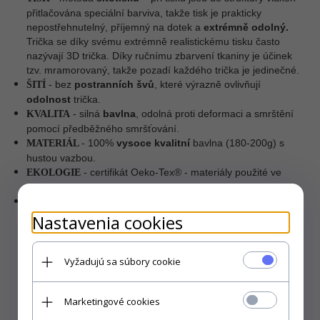
přitlačována speciální barviva, takže tisk je prakticky
nepostřehnutelný, příjemný na dotek a
extrémně odolný.
Trička se díky svému extrémně realistickému tisku často
nazývají 3D trička. Díky ručnímu zbarvení tkaniny je účinek
tzv. mramorovaný, takže pozadí každého trička je jedinečné.
bez
postranních švů
, které výrazně ovlivňují
ŠITÍ
-
odolnost
trička.
silná
bavlna
, odolná proti deformaci a smrštění
KVALITA
-
pomocí předběžného smršťování.
100%
vysoce kvalitní
bavlna (180-200g) s
MATERIÁL
-
hustou vazbou.
certifikát Oeko-Tex® - materiály použité ve
EKOLOGIE
-
všech fázích výroby nepoškozují životní prostředí.
USA.
VÝROBCE
–
Nastavenia cookies
Vyžadujú sa súbory cookie
Marketingové cookies