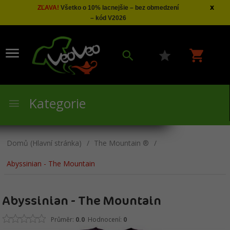
x
ZĽAVA!
Všetko o 10% lacnejšie – bez obmedzení
– kód V2026
Kategorie
Domů (Hlavní stránka)
The Mountain ®
Abyssinian - The Mountain
Abyssinian - The Mountain
Průměr:
0.0
Hodnocení:
0