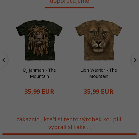
doporučujeme
DJ Jahman - The
Lion Warrior - The
Ba
Mountain
Mountain
35,
99
EUR
35,
99
EUR
zákazníci, kteří si tento výrobek koupili,
vybrali si také ...