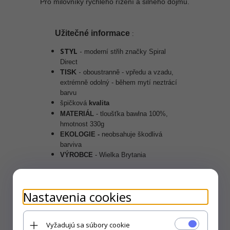
Pro milovníky rychlého řízení a silného dojmu.
Užitečné informace
:
STYL
-
moderní střih značky Spiral
Direct
-
TISK
oboustranně - vpředu a vzadu,
extrémně odolný
- během mytí neztrácí
barvu
špičková
kvalita
MATERI
ÁL
-
tloušťka
bawlna 100%,
hmotnost
330g
EKOLOGIE -
neobsahuje škodlivá
barviva
V
ÝROBCE
- Wielka Brytania
Nastavenia cookies
Vyžadujú sa súbory cookie