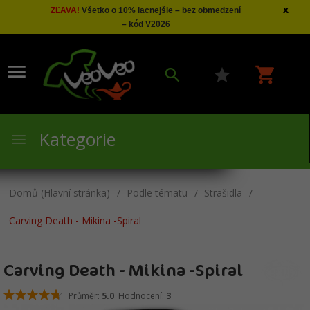
x
ZĽAVA!
Všetko o 10% lacnejšie – bez obmedzení
– kód V2026
Kategorie
Domů (Hlavní stránka)
Podle tématu
Strašidla
Carving Death - Mikina -Spiral
Carving Death - Mikina -Spiral
Průměr:
5.0
Hodnocení:
3