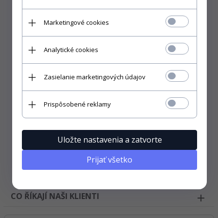
Marketingové cookies
Analytické cookies
Zasielanie marketingových údajov
Prispôsobené reklamy
Abyste si mohli vybrat správnou velikost, je nejlepší
změřit tričko, ve kterém chodíte každý den a
porovnávat s rozměry, které jsme nabídli.
Uložte nastavenia a zatvorte
Pokyny k mytí a žehlení.
P
rvní ruční praní
doporučeno. Praní v pračce do 30°C. Nepoužívejte
Prijať všetko
agresivní čisticí prostředky. Žehlení pouze na levé
straně.
CO ŘÍKAJÍ NAŠI KLIENTI