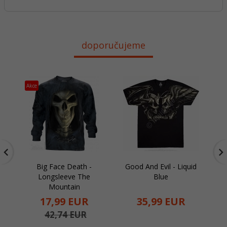
doporučujeme
Akce
Ak
Big Face Death -
Good And Evil - Liquid
Longsleeve The
Blue
Mountain
17,
99
EUR
35,
99
EUR
42,74 EUR