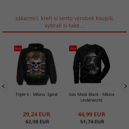
zákazníci, kteří si tento výrobek koupili,
vybrali si také ...
Akce
Akce
Ak
Triple 6 - Mikina -Spiral
Gas Mask Black - Mikina
Underworld
29,
24
EUR
44,
99
EUR
62,98 EUR
51,74 EUR