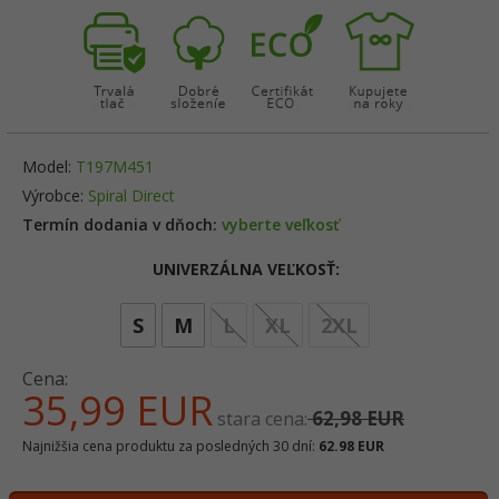
Model:
T197M451
Výrobce:
Spiral Direct
Termín dodania v dňoch:
vyberte veľkosť
UNIVERZÁLNA VEĽKOSŤ:
options[3]
S
M
L
XL
2XL
Cena:
35,
99
EUR
62,98 EUR
stara cena:
Najnižšia cena produktu za posledných 30 dní:
62.98 EUR