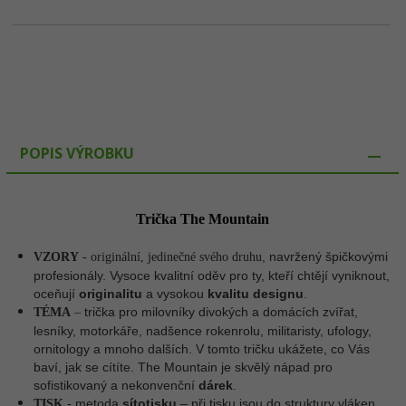
POPIS VÝROBKU
Trička The Mountain
, navržený špičkovými
VZORY
- originální, jedinečné svého druhu
profesionály. Vysoce kvalitní oděv pro ty, kteří chtějí vyniknout,
oceňují
originalitu
a vysokou
kvalitu designu
.
trička pro milovníky divokých a domácích zvířat,
TÉMA
–
lesníky, motorkáře, nadšence rokenrolu, militaristy, ufology,
ornitology a mnoho dalších. V tomto tričku ukážete, co Vás
baví, jak se cítíte. The Mountain je skvělý nápad pro
sofistikovaný a nekonvenční
dárek
.
metoda
sítotisku
– p
ři tisku jsou do struktury vláken
TISK
-