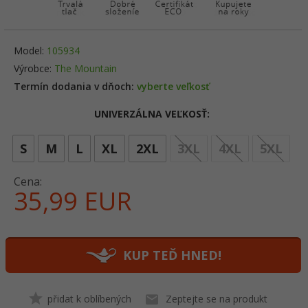
Model:
105934
Výrobce:
The Mountain
Termín dodania v dňoch:
vyberte veľkosť
UNIVERZÁLNA VEĽKOSŤ:
opt
S
M
L
XL
2XL
3XL
4XL
5XL
Cena:
35,
99
EUR
KUP TEĎ HNED!
přidat k oblíbených
Zeptejte se na produkt