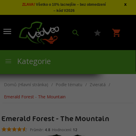
x
ZĽAVA!
Všetko o 10% lacnejšie – bez obmedzení
– kód V2026
Kategorie
Domů (Hlavní stránka)
Podle tématu
Zvieratá
Emerald Forest - The Mountain
Emerald Forest - The Mountain
Průměr:
4.8
Hodnocení:
12