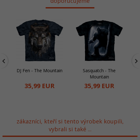
doporučujeme
DJ Fen - The Mountain
Sasquatch - The
P
Mountain
35,
99
EUR
35,
99
EUR
zákazníci, kteří si tento výrobek koupili,
vybrali si také ...