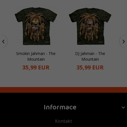
Smokin Jahman - The
DJ Jahman - The
D
Mountain
Mountain
35,
99
EUR
35,
99
EUR
Informace
Kontakt