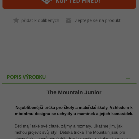
KUP TEĎ HNED!
přidat k oblíbených
Zeptejte se na produkt
POPIS VÝROBKU
The Mountain Junior
Nejoblíbenější trička pro školy a mateřské školy. Vzhledem k
módnímu designu se uchytily u maminek a jejich kamarádek.
Děti mají také své chutě, zájmy a rozmary. Ukažme jim, jak
mohou projevit svůj styl. Dětská trička The Mountain jsou pro
výjimečně a neprůměrné děti. Pro bojovníky s draky, dinosaury a