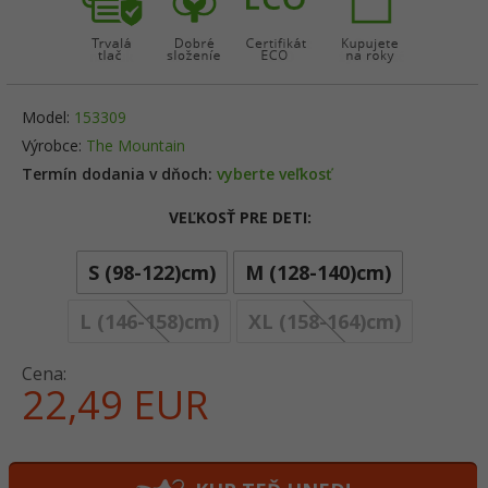
Model:
153309
Výrobce:
The Mountain
Termín dodania v dňoch:
vyberte veľkosť
VEĽKOSŤ PRE DETI:
S (98-122)cm)
M (128-140)cm)
options[6
L (146-158)cm)
XL (158-164)cm)
Cena:
22,
49
EUR