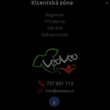
Klientská zóna
Registraci
Přihlásit se
Váš účet
Nákupní košík
737 601 113
info@veoveo.cz