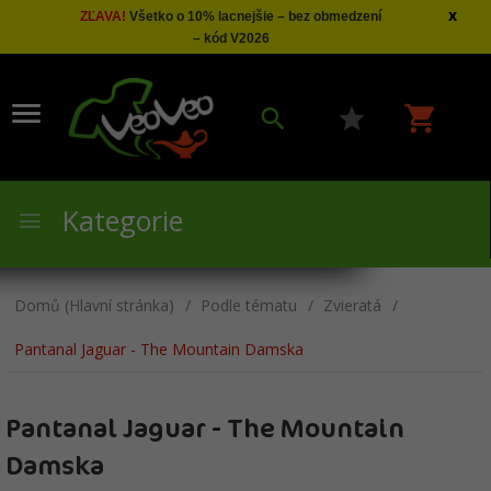
x
ZĽAVA!
Všetko o 10% lacnejšie – bez obmedzení
– kód V2026
Kategorie
Domů (Hlavní stránka)
Podle tématu
Zvieratá
Pantanal Jaguar - The Mountain Damska
Pantanal Jaguar - The Mountain
Damska