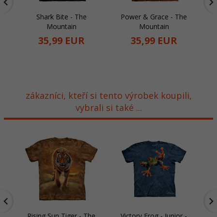
Shark Bite - The
Power & Grace - The
Mountain
Mountain
35,
99
EUR
35,
99
EUR
zákazníci, kteří si tento výrobek koupili,
vybrali si také ...
Rising Sun Tiger - The
Victory Frog - Junior -
T