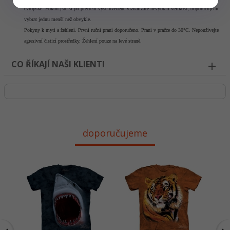
evropské. Pokud jste si po přečtení výše uvedené vizualizace nevybrali velikost, doporučujeme
vybrat jednu menší než obvykle
.
Pokyny k mytí a žehlení.
První ruční praní doporučeno. Praní v pračce do 30°C. Nepoužívejte
agresivní čisticí prostředky. Žehlení pouze na levé straně.
CO ŘÍKAJÍ NAŠI KLIENTI
doporučujeme