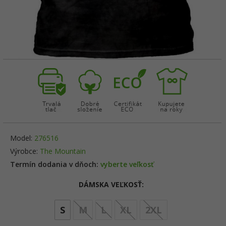
Model:
276516
Výrobce:
The Mountain
Termín dodania v dňoch:
vyberte veľkosť
DÁMSKA VEĽKOSŤ:
options[5]
S
M
L
XL
2XL