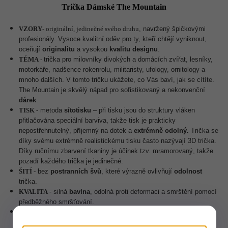
Trička
Dámské The Mountain
VZORY
-
originální, jedinečné svého druhu
, navržený špičkovými
profesionály. Vysoce kvalitní oděv pro ty, kteří chtějí vyniknout,
oceňují
originalitu
a vysokou
kvalitu designu
.
TÉMA
-
trička pro milovníky divokých a domácích zvířat, lesníky,
motorkáře, nadšence rokenrolu, militaristy, ufology, ornitology a
mnoho dalších. V tomto tričku ukážete, co Vás baví, jak se cítíte.
The Mountain je skvělý nápad pro sofistikovaný a nekonvenční
dárek
.
TISK
-
metoda
sítotisku
– p
ři tisku jsou do struktury vláken
přitlačována speciální barviva, takže tisk je prakticky
nepostřehnutelný, příjemný na dotek a
extrémně odolný.
Trička se
díky svému extrémně realistickému tisku často nazývají 3D trička.
Díky ručnímu zbarvení tkaniny je účinek tzv. mramorovaný, takže
pozadí každého trička je jedinečné.
ŠITÍ
-
bez
postranních švů
, které výrazně ovlivňují
odolnost
trička.
KVALITA
-
silná
bavlna
, odolná proti deformaci a smrštění pomocí
předběžného smršťování.
MATERIÁL
-
100%
vysoce kvalitní
bavlna (180-200g) s hustou
vazbou.