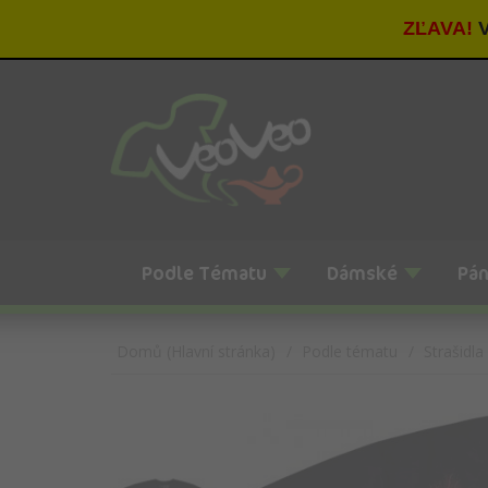
ZĽAVA!
V
Podle Tématu
Dámské
Pá
Domů (Hlavní stránka)
Podle tématu
Strašidla