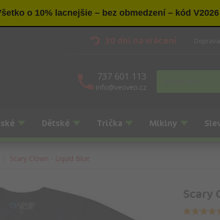
šetko o 10% lacnejšie – bez obmedzení – kód V2026
30 dní na vrácení
Doprava
737 601 113
info@veoveo.cz
nské
Dětské
Trička
Mikiny
Sle
Scary Clown - Liquid Blue
Scary 