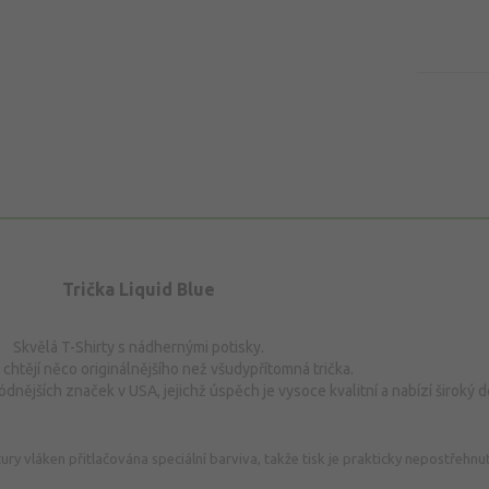
Trička Liquid Blue
Skvělá T-Shirty s nádhernými potisky.
ří chtějí něco originálnějšího než všudypřítomná trička.
ódnějších značek v USA, jejichž úspěch je vysoce kvalitní a nabízí široký 
ktury vláken přitlačována speciální barviva, takže tisk je prakticky nepostřehnu