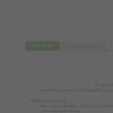
Popis výrobku
Co říkají naši klienti
Pro ty, kte
Liquid Blue je jednou z nejoblíbenějších a nejm
Užitečné informace:
TISK
-
metoda
sítotisku
– p
ři tisku jsou do stru
dotek a
extrémně odolný.