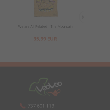
We are All Related - The Mountain
Green Alien Fa
35,
99
EUR
35,
737 601 113