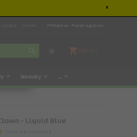
x
 a platba
Kontakt
Přihlásit se
Poslat registraci
0.00
(
0
)
vy
Novinky
...
Clown - Liquid Blue
Průměr:
5.0
Hodnocení:
3