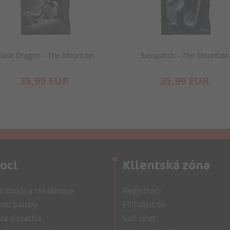
lack Dragon - The Mountain
Sasquatch - The Mountain
35,
99
EUR
35,
99
EUR
oci
Klientská zóna
í zboží a reklamace
Registraci
ti platby
Přihlásit se
a a platba
Váš účet