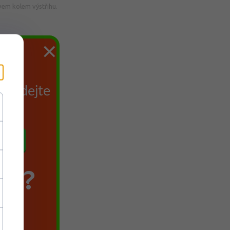
vem kolem výstřihu.
×
du
 Zadejte
TE?