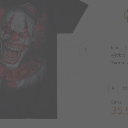
Model:
3
Výrobce:
Termín 
S
M
Cena:
35,