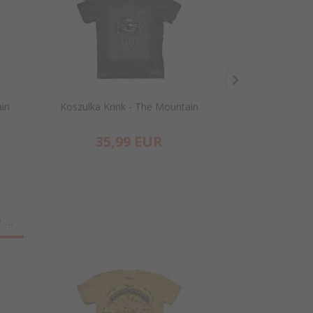
in
Koszulka Krink - The Mountain
Breakthrough Sk
35,
99
EUR
35,
...