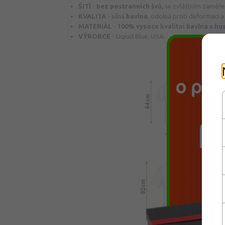
ŠITÍ
-
bez
postranních švů
,
se zvláštním zaměře
KVALITA
-
silná
bavlna
, odolná proti deformaci 
MATERIÁL
-
100%
vysoce kvalitní
bavlna s hu
VÝROBCE
- Liqiud Blue, USA.
P
o pro