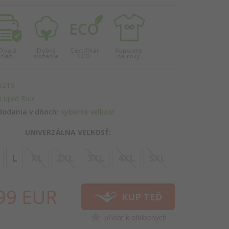
1215
Liquid Blue
dodania v dňoch:
vyberte veľkosť
UNIVERZÁLNA VEĽKOSŤ:
options[3]
L
XL
2XL
3XL
4XL
5XL
99
EUR
KUP TEĎ
přidat k oblíbených
HNED!