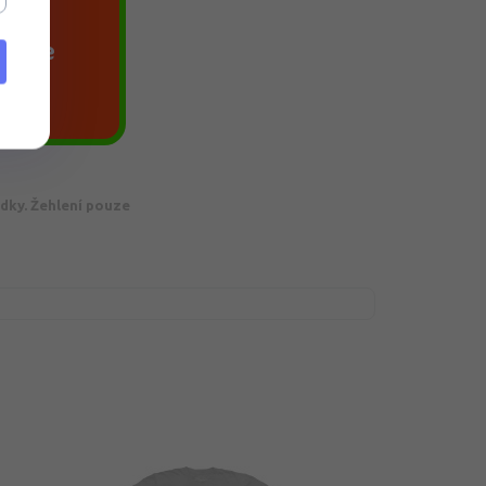
agace
edené vizualizace
edky. Žehlení pouze