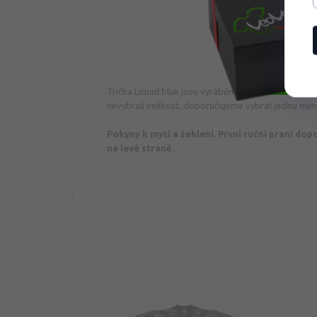
Trička Liquid blue jsou vyráběna v
americké velik
nevybrali velikost, doporučujeme vybrat jednu men
Pokyny k mytí a žehlení.
První ruční praní dop
na levé straně.