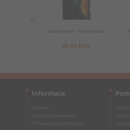
Solar System - The Mountain
B
35,
99
EUR
Informace
Pom
Kontakt
Vrácen
Obchodní podmínky
Možnos
Ochrana osobních údajů
Doprav