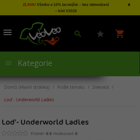
x
ZĽAVA!
Všetko o 10% lacnejšie – bez obmedzení
– kód V2026
Kategorie
Domů (Hlavní stránka)
Podle tématu
Zvieratá
Loď - Underworld Ladies
Loď - Underworld Ladies
Průměr:
0.0
Hodnocení:
0