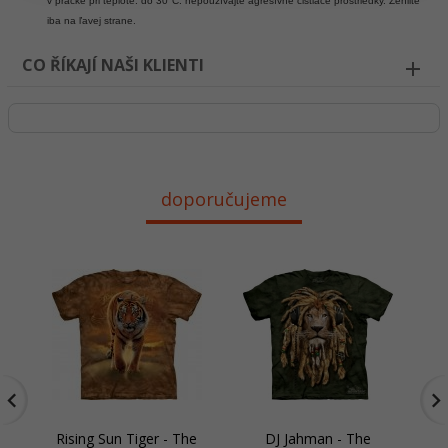
v práčke pri teplote. do 30°C. nepoužívajte agresívne čistiace prostriedky. Žehlite
iba na ľavej strane.
CO ŘÍKAJÍ NAŠI KLIENTI
doporučujeme
Rising Sun Tiger - The
DJ Jahman - The