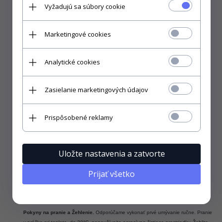
spun bavlna o váhy 185g/m2)
.
Vyžadujú sa súbory cookie
EKOLÓGIA
- neobsahuje škodlivé
farbivá.
VÝROBCA
- Poľsko
Marketingové cookies
Analytické cookies
Zasielanie marketingových údajov
Prispôsobené reklamy
Uložte nastavenia a zatvorte
Prijať všetko
Pokyny na pranie a Žehlenie.
Odporúčame vykonať prvé umývanie ručne. Pranie