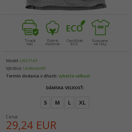
Model:
U6571AP
Výrobce:
Underworld
Termín dodania v dňoch:
vyberte veľkosť
DÁMSKA VEĽKOSŤ:
options[5]
S
M
L
XL
Cena:
29,
24
EUR