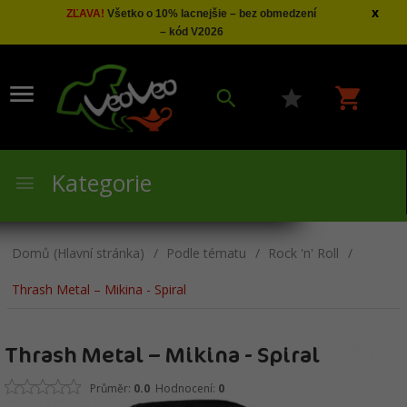
x
ZĽAVA!
Všetko o 10% lacnejšie – bez obmedzení
– kód V2026
Kategorie
Domů (Hlavní stránka)
Podle tématu
Rock 'n' Roll
Thrash Metal – Mikina - Spiral
Thrash Metal – Mikina - Spiral
Průměr:
0.0
Hodnocení:
0