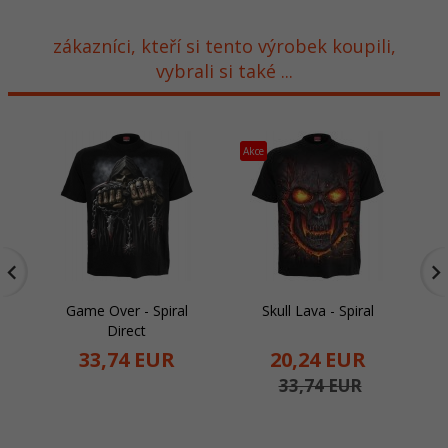
zákazníci, kteří si tento výrobek koupili,
vybrali si také ...
Akce
Ak
Game Over - Spiral
Skull Lava - Spiral
Direct
33,
74
EUR
20,
24
EUR
33,74 EUR