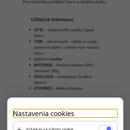
Pro milovníky rychlého řízení a silného dojmu.
Užitečné informace
:
STYL
-
moderní střih značky Spiral
Direct
-
TISK
oboustranně - vpředu a vzadu,
extrémně odolný
- během mytí neztrácí
barvu
špičková
kvalita
MATERI
ÁL
-
tloušťka
bawlna 100%,
hmotnost
330g
EKOLOGIE -
neobsahuje škodlivá
barviva
V
ÝROBCE
- Wielka Brytania
Nastavenia cookies
Vyžadujú sa súbory cookie