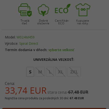
Model:
W024M459
Výrobce:
Spiral Direct
Termín dodania v dňoch:
vyberte veľkosť
UNIVERZÁLNA VEĽKOSŤ:
options[3]
S
M
L
XL
2XL
Cena:
33,
74
EUR
67,48 EUR
stara cena:
Najnižšia cena produktu za posledných 30 dní:
67.48 EUR