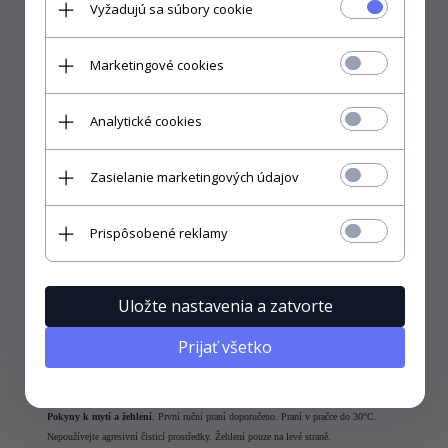
Vyžadujú sa súbory cookie
barviva
Chorvátsko
VÝROBCE
-
Marketingové cookies
Analytické cookies
Zasielanie marketingových údajov
Prispôsobené reklamy
Uložte nastavenia a zatvorte
Prijať všetko
Abyste si mohli vybrat správnou velikost, je nejlepší změřit mikine, ve kterém chodíte každý
den a porovnávat s rozměry, které jsme nabídli.
Pokyny k mytí a žehlení
. První ruční praní doporučeno. Praní v pračce do 30°C.
Nepoužívejte agresivní čisticí prostředky. Žehlení pouze na levé straně.