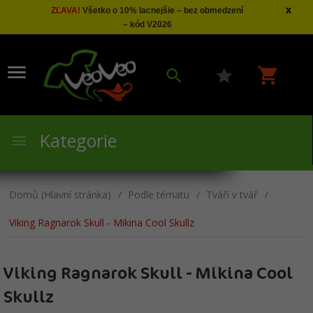
x
ZĽAVA!
Všetko o 10% lacnejšie – bez obmedzení
– kód V2026
Kategorie
Domů (Hlavní stránka)
Podle tématu
Tváří v tvář
Viking Ragnarok Skull - Mikina Cool Skullz
Viking Ragnarok Skull - Mikina Cool
Skullz