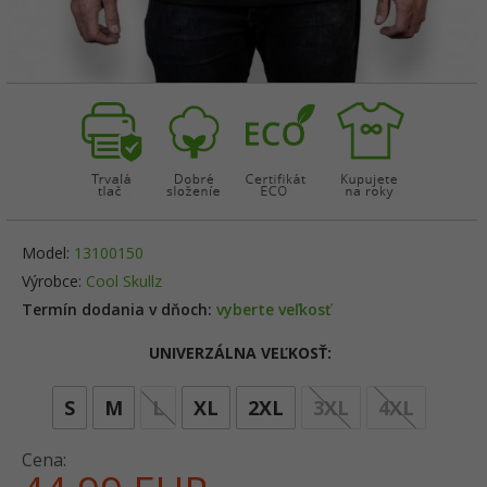
Model:
13100150
Výrobce:
Cool Skullz
Termín dodania v dňoch:
vyberte veľkosť
UNIVERZÁLNA VEĽKOSŤ:
options
S
M
L
XL
2XL
3XL
4XL
Cena: