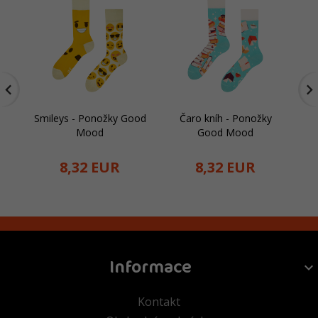
Smileys - Ponožky Good
Čaro kníh - Ponožky
Ka
Mood
Good Mood
8,
32
EUR
8,
32
EUR
Informace
Kontakt