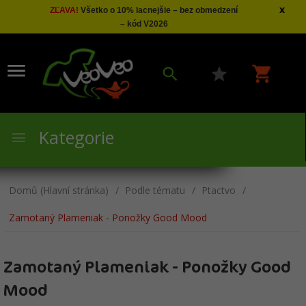
x
ZĽAVA!
Všetko o 10% lacnejšie – bez obmedzení
– kód V2026
Kategorie
Domů (Hlavní stránka)
Podle tématu
Ptactvo
Zamotaný Plameniak - Ponožky Good Mood
Zamotaný Plameniak - Ponožky Good
Mood