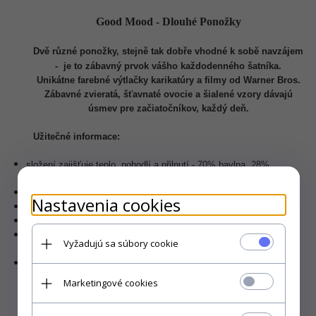
Good Mood - Dlouhé Ponožky
Dvě různé ponožky, stejně tak dobře vhodné k sobě navzájem
- je to zábavný prvok vášho každodenného šatníka.
Unikátne farebné výtlačky karikatúry a filmy od Warner Bros
.
Zábavné zvieratá, šťavnaté ovocie a šialené vzory dávajú
úsmev pre začiatočníkov, každý deň.
Užitečné informace
:
slo
žení zajišťuje teplo, pohodlí a přilnutí
-
70% bavlna, 28%
polyamid, 2% elastane
uni
kátní styl
Nastavenia cookies
w 100%
bezpečné pro životní prostředí
praní v teplotě do 40°C
nedoporučujeme: sušení v sušičce, chemické čištění a použití
Vyžadujú sa súbory cookie
bělících prostředků
nadizajnované na Slovensku, vyrobené v Turecku
Marketingové cookies