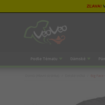
ZĽAVA!
V
Podle Tématu
Dámské
Pá
Domů (Hlavní stránka)
Detské tričká
Big Face 