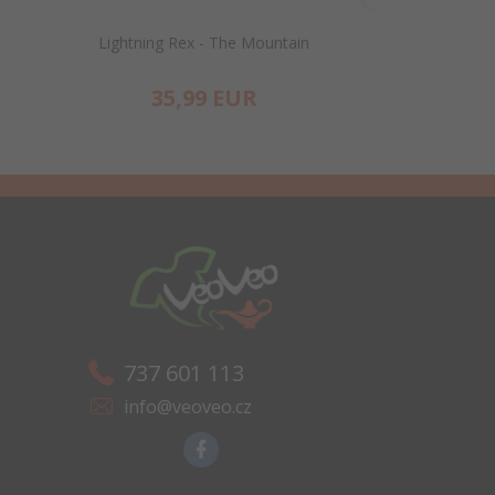
Lightning Rex - The Mountain
Breakthrough Sk
35,
99
EUR
35,
737 601 113
info@veoveo.cz