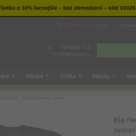
šetko o 10% lacnejšie – bez obmedzení – kód V2026
30 dní na vrácení
Doprava
737 601 113
info@veoveo.cz
nské
Dětské
Trička
Mikiny
Sle
Glow Rex - The Mountain - Junior
Big Fa
Junior