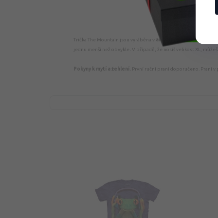
Trička The Mountain jsou vyráběna v
americké velikosti,
takže
jednu menší než obvykle
.
V případě, že nosíš velikost XL, můžeš 
Pokyny k mytí a žehlení.
První ruční praní doporučeno. Praní v 