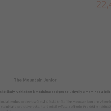
22,
The Mountain Junior
eřské školy. Vzhledem k módnímu designu se uchytily u maminek a jeji
jim, jak mohou projevit svůj styl. Dětská trička The Mountain jsou pro výjime
stejně jako pro citlivé duše, které milují zvířata a přírodu. Pro děti je nejdůlež