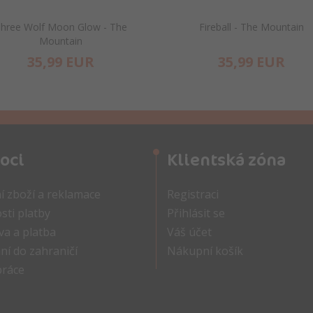
hree Wolf Moon Glow - The
Fireball - The Mountain
Mountain
35,
99
EUR
35,
99
EUR
oci
Klientská zóna
í zboží a reklamace
Registraci
ti platby
Přihlásit se
a a platba
Váš účet
ní do zahraničí
Nákupní košík
práce