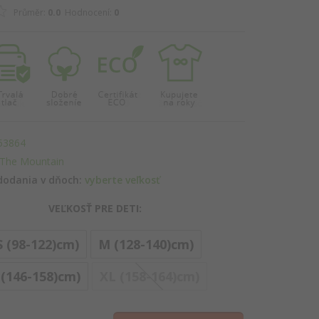
Průměr:
0.0
Hodnocení:
0
53864
The Mountain
dodania v dňoch:
vyberte veľkosť
VEĽKOSŤ PRE DETI:
S (98-122)cm)
M (128-140)cm)
options[6]
 (146-158)cm)
XL (158-164)cm)