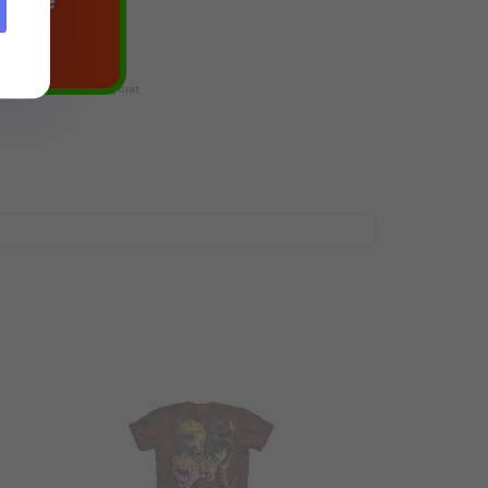
agace
likost, doporučujeme vybrat