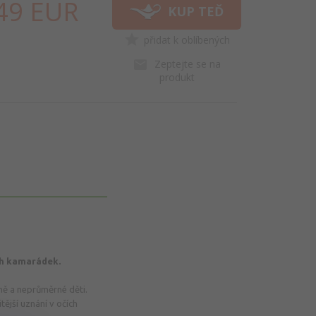
49
EUR
KUP TEĎ
přidat k oblíbených
HNED!
Zeptejte se na
produkt
ch kamarádek.
čně a neprůměrné děti.
itější uznání v očích