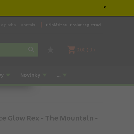
x
 a platba
Kontakt
Přihlásit se
Poslat registraci
0.00
(
0
)
vy
Novinky
...
ce Glow Rex - The Mountain -