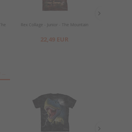
 The
Rex Collage - Junior - The Mountain
DJ Jahman - Jun
22,
49
EUR
22,
...