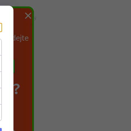
×
třehnutelný, příjemný
zbarvení tkaniny je
du
 Zadejte
TE?