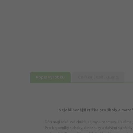
Popis výrobku
Co říkají naši klienti
Nejoblíbenější trička pro školy a mat
Děti mají také své chutě, zájmy a rozmary. Ukažme 
Pro bojovníky s draky, dinosaury a dalšími strašidly, 