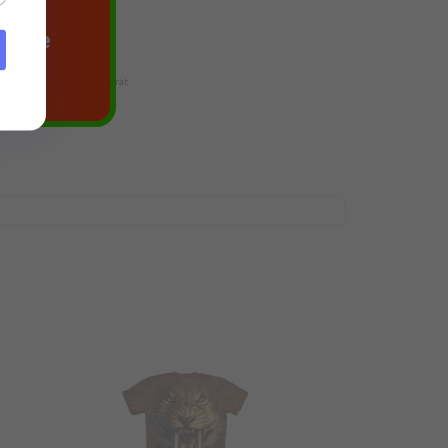
agace
likost, doporučujeme vybrat