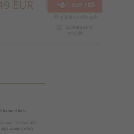
49
EUR
KUP TEĎ
přidat k oblíbených
HNED!
Zeptejte se na
produkt
ch kamarádek.
čně a neprůměrné děti.
itější uznání v očích