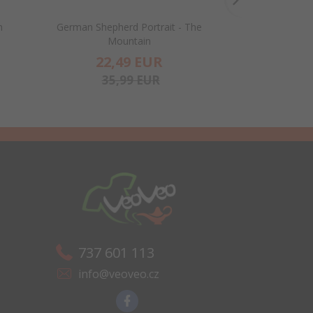
n
German Shepherd Portrait - The
DJ Peace - Jun
Mountain
22,
49
EUR
22,
35,99 EUR
737 601 113
info@veoveo.cz