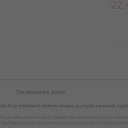
22,
The Mountain Junior
eřské školy. Vzhledem k módnímu designu se uchytily u maminek a jeji
jim, jak mohou projevit svůj styl. Dětská trička The Mountain jsou pro výjime
stejně jako pro citlivé duše, které milují zvířata a přírodu. Pro děti je nejdůlež