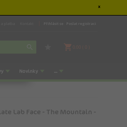
x
 a platba
Kontakt
Přihlásit se
Poslat registraci
0.00
(
0
)
vy
Novinky
...
ate Lab Face - The Mountain -