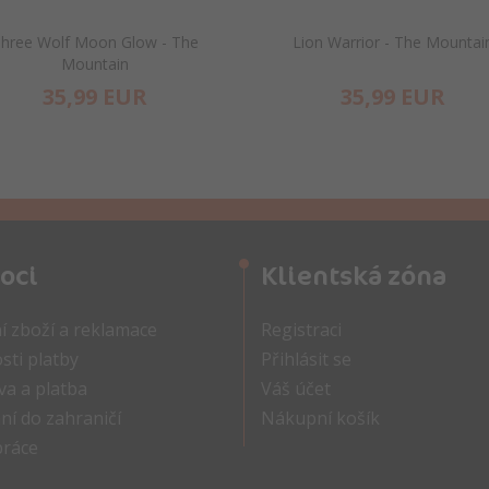
hree Wolf Moon Glow - The
Lion Warrior - The Mountai
Mountain
35,
99
EUR
35,
99
EUR
oci
Klientská zóna
í zboží a reklamace
Registraci
ti platby
Přihlásit se
a a platba
Váš účet
ní do zahraničí
Nákupní košík
práce