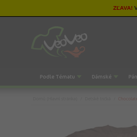
ZĽAVA!
V
Podle Tématu
Dámské
Pá
Domů (Hlavní stránka)
Detské tričká
Chocolate