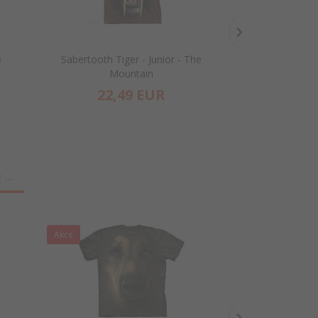
e
Sabertooth Tiger - Junior - The
Three Wolf Mo
Mountain
Mo
22,
49
EUR
22,
...
Akce