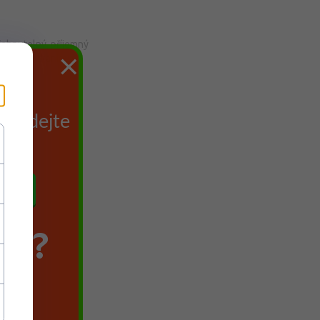
třehnutelný, příjemný
×
zbarvení tkaniny je
du
 Zadejte
TE?