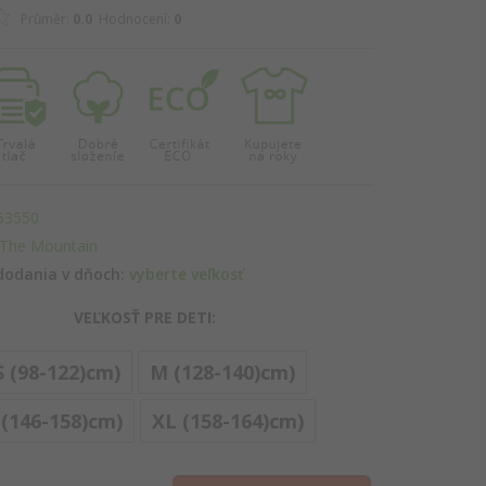
Průměr:
0.0
Hodnocení:
0
53550
The Mountain
dodania v dňoch:
vyberte veľkosť
VEĽKOSŤ PRE DETI:
S (98-122)cm)
M (128-140)cm)
options[6]
 (146-158)cm)
XL (158-164)cm)