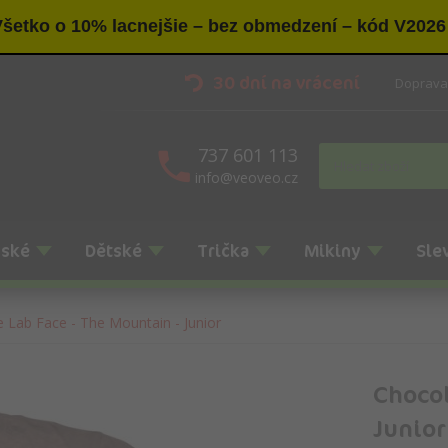
šetko o 10% lacnejšie – bez obmedzení – kód V2026
30 dní na vrácení
Doprava
737 601 113
info@veoveo.cz
nské
Dětské
Trička
Mikiny
Sle
 Lab Face - The Mountain - Junior
Chocol
Junior