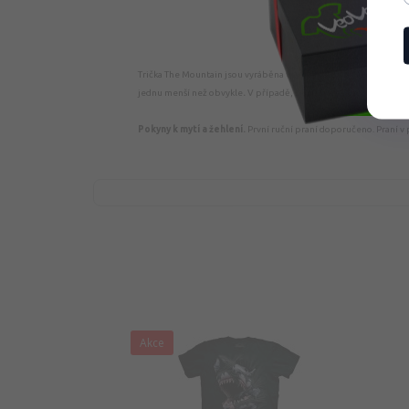
Trička The Mountain jsou vyráběna v
americké velikosti,
takže
jednu menší než obvykle
.
V případě, že nosíš velikost XL, můžeš 
Pokyny k mytí a žehlení.
První ruční praní doporučeno. Praní v 
Akce