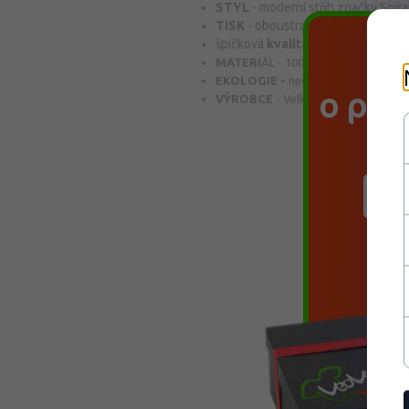
STYL
-
moderní střih značky Spira
TISK
- oboustranně - vpředu a vz
špičková
kvalita
MATERI
ÁL
- 100%
bavlna
P
EKOLOGIE -
neobsahuje škodlivá b
o pro
V
ÝROBCE
-
Velká Británie