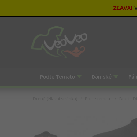
ZĽAVA!
V
Podle Tématu
Dámské
Pá
Domů (Hlavní stránka)
Podle tématu
Draci i D