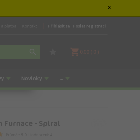
x
 a platba
Kontakt
Přihlásit se
Poslat registraci
0.00
(
0
)
vy
Novinky
...
 Furnace - Spiral
Průměr:
5.0
Hodnocení:
4