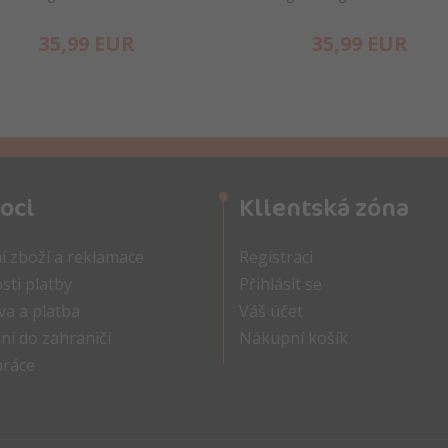
35,
99
EUR
35,
99
EUR
oci
Klientská zóna
í zboží a reklamace
Registraci
ti platby
Přihlásit se
a a platba
Váš účet
ní do zahraničí
Nákupní košík
práce