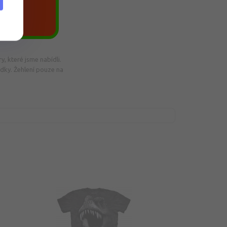
y, které jsme nabídli.
edky. Žehlení pouze na