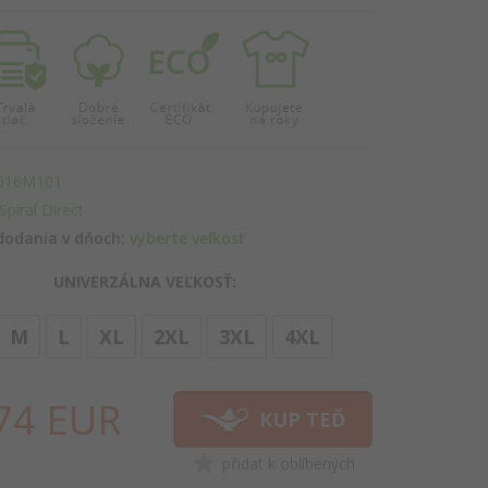
016M101
Spiral Direct
dodania v dňoch:
vyberte veľkosť
UNIVERZÁLNA VEĽKOSŤ:
options[3]
M
L
XL
2XL
3XL
4XL
74
EUR
KUP TEĎ
přidat k oblíbených
HNED!