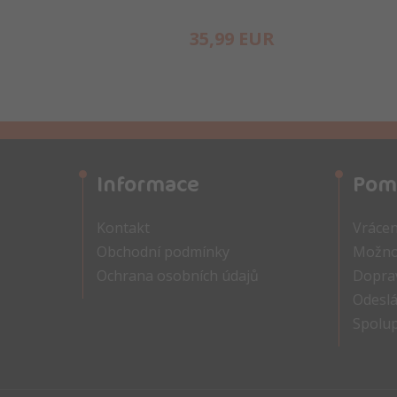
35,
99
EUR
Informace
Pom
Kontakt
Vrácen
Obchodní podmínky
Možnos
Ochrana osobních údajů
Doprav
Odeslá
Spolu