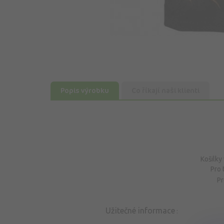
Popis výrobku
Co říkají naši klienti
Košilky
Pro 
Pr
Užitečné informace
: