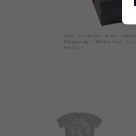
Abyste si mohli vybrat správnou velikost,
Pokyny k mytí a žehlení.
První ruční p
levé straně.