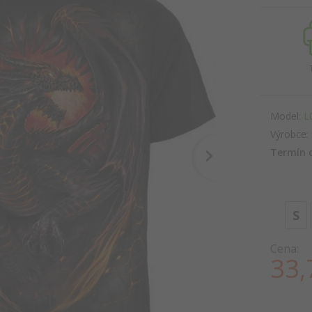
Model:
L
Výrobce:
Termín 
S
Cena:
33,