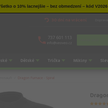
šetko o 10% lacnejšie – bez obmedzení – kód V2026
30 dní na vrácení
Doprava
737 601 113
info@veoveo.cz
nské
Dětské
Trička
Mikiny
Sle
inosauři
Dragon Furnace - Spiral
Dragon