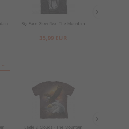
ntain
Big Face Glow Rex- The Mountain
Striped Rex
35,
99
EUR
35,
...
ain
Eagle & Clouds - The Mountain
Yin Yang Wolv