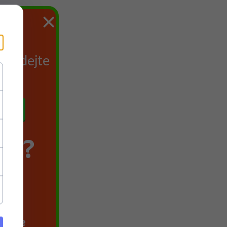
×
du
 Zadejte
TE?
agace