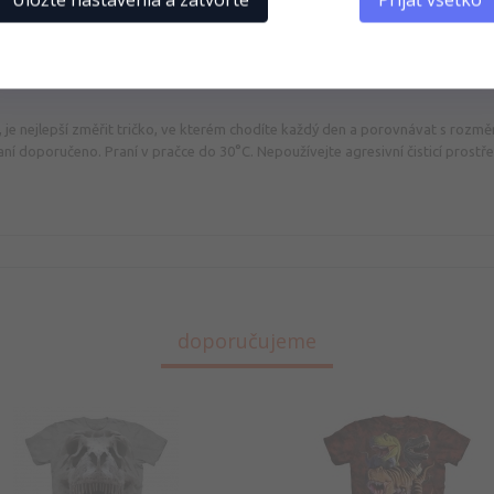
 je nejlepší změřit tričko, ve kterém chodíte každý den a porovnávat s rozměr
raní doporučeno. Praní v pračce do 30°C. Nepoužívejte agresivní čisticí prostř
doporučujeme