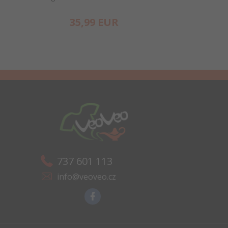
35,
99
EUR
35,
737 601 113
info@veoveo.cz